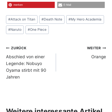
merken
E-Mail
Schlagworte:
#
Attack on Titan
#
Death Note
#
My Hero Academia
#
Naruto
#
One Piece
Beitragsnavigation
ZURÜCK
WEITER
Abschied von einer
Orange
Legende: Nobuyo
Oyama stirbt mit 90
Jahren
Weitere interessante Artikel