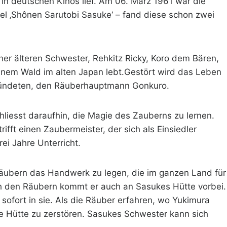
r in deutschen Kinos lief. Am 06. März 1961 war die
tel ‚Shônen Sarutobi Sasuke‘ – fand diese schon zwei
ner älteren Schwester, Rehkitz Ricky, Koro dem Bären,
 einem Wald im alten Japan lebt.Gestört wird das Leben
bündeten, den Räuberhauptmann Gonkuro.
liesst daraufhin, die Magie des Zauberns zu lernen.
rifft einen Zaubermeister, der sich als Einsiedler
ei Jahre Unterricht.
Räubern das Handwerk zu legen, die im ganzen Land für
h den Räubern kommt er auch an Sasukes Hütte vorbei.
h sofort in sie. Als die Räuber erfahren, wo Yukimura
ese Hütte zu zerstören. Sasukes Schwester kann sich