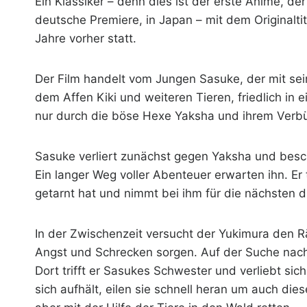
Ein Klassiker – denn dies ist der erste Anime, de
deutsche Premiere, in Japan – mit dem Originalti
Jahre vorher statt.
Der Film handelt vom Jungen Sasuke, der mit sei
dem Affen Kiki und weiteren Tieren, friedlich in
nur durch die böse Hexe Yaksha und ihrem Ver
Sasuke verliert zunächst gegen Yaksha und besch
Ein langer Weg voller Abenteuer erwarten ihn. Er t
getarnt hat und nimmt bei ihm für die nächsten dr
In der Zwischenzeit versucht der Yukimura den 
Angst und Schrecken sorgen. Auf der Suche nac
Dort trifft er Sasukes Schwester und verliebt sic
sich aufhält, eilen sie schnell heran um auch di