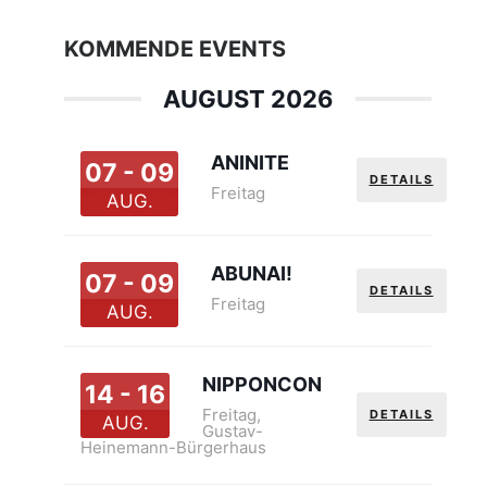
KOMMENDE EVENTS
AUGUST 2026
ANINITE
07 - 09
DETAILS
Freitag
AUG.
ABUNAI!
07 - 09
DETAILS
Freitag
AUG.
NIPPONCON
14 - 16
Freitag
,
DETAILS
AUG.
Gustav-
Heinemann-Bürgerhaus