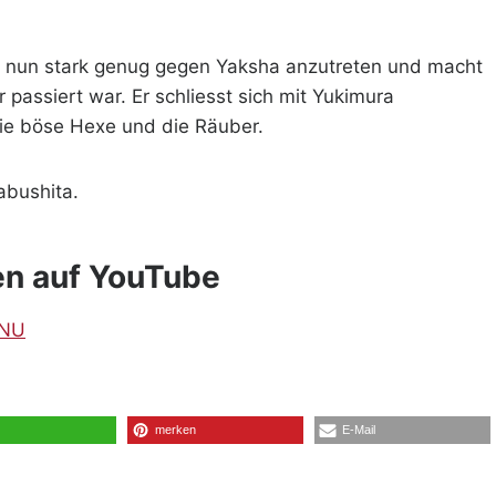
ke nun stark genug gegen Yaksha anzutreten und macht
passiert war. Er schliesst sich mit Yukimura
e böse Hexe und die Räuber.
abushita.
en auf YouTube
CNU
merken
E-Mail